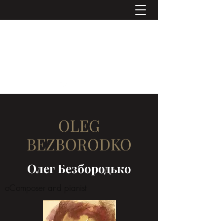
OLEG
BEZBORODKO
Олег Безбородько
oComposer and pianist